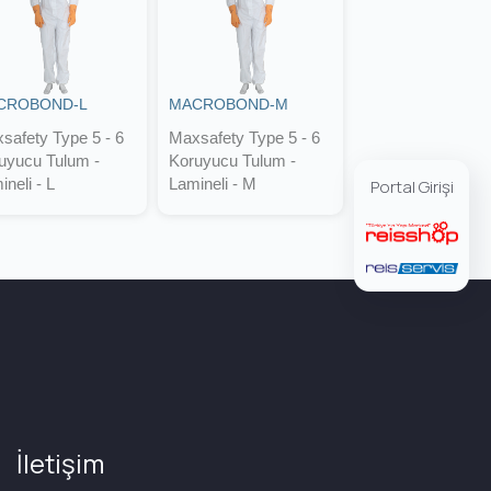
CROBOND-L
MACROBOND-M
safety Type 5 - 6
Maxsafety Type 5 - 6
uyucu Tulum -
Koruyucu Tulum -
ineli - L
Lamineli - M
Portal Girişi
İletişim