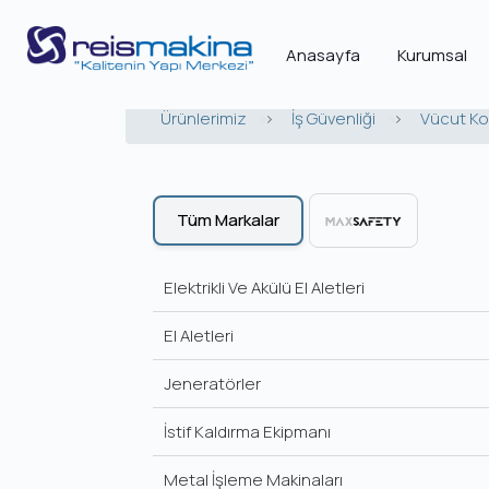
Anasayfa
Kurumsal
Ürünlerimiz
>
İş Güvenliği
>
Vücut Ko
Tüm Markalar
Elektrikli Ve Akülü El Aletleri
El Aletleri
Jeneratörler
İstif Kaldırma Ekipmanı
Metal İşleme Makinaları