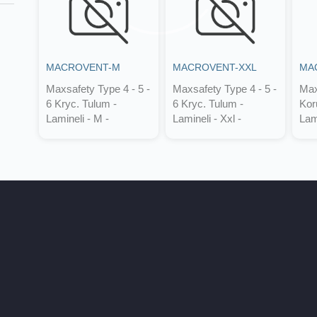
MACROVENT-M
MACROVENT-XXL
MA
Maxsafety Type 4 - 5 -
Maxsafety Type 4 - 5 -
Max
6 Kryc. Tulum -
6 Kryc. Tulum -
Kor
Lamineli - M -
Lamineli - Xxl -
Lam