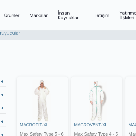
İnsan
Yatırımc
Ürünler
Markalar
İletişim
Kaynakları
İlişkileri
ruyucular
MACROFIT-XL
MACROVENT-XL
MA
Max Safety Type 5 - 6
Max Safety Type 4 - 5
Max