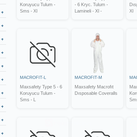
Koruyucu Tulum -
- 6 Kryc. Tulum -
Dıs
Sms - Xl
Lamineli - Xl -
Xl
MACROFIT-L
MACROFIT-M
MA
Maxsafety Type 5 - 6
Maxsafety Macrofıt
Max
Koruyucu Tulum -
Dısposable Coveralls
Kor
Sms - L
Sms