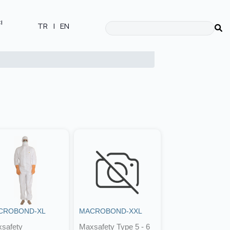
ı
TR
|
EN
CROBOND-XL
MACROBOND-XXL
safety
Maxsafety Type 5 - 6