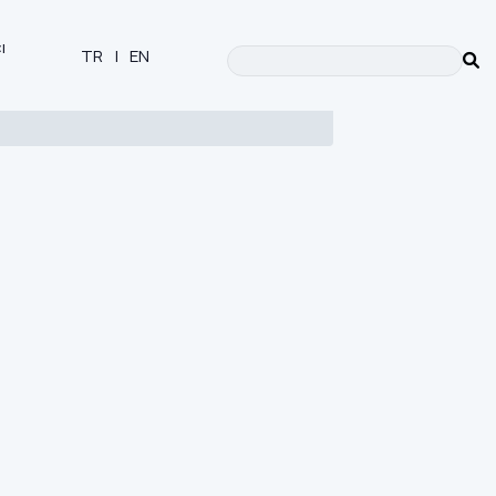
ı
TR
|
EN