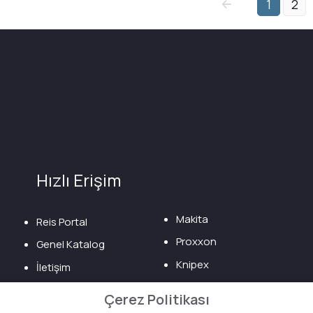
1
2
Hızlı Erişim
Makita
Reis Portal
Proxxon
Genel Katalog
Knipex
İletişim
Bilgi Toplumu
Çerez Politikası
Hizmetleri