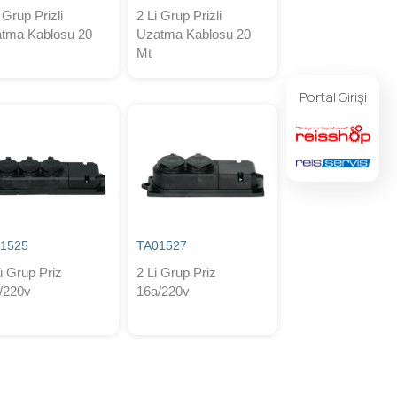
 Grup Prizli
2 Li Grup Prizli
tma Kablosu 20
Uzatma Kablosu 20
Mt
Portal Girişi
1525
TA01527
ü Grup Priz
2 Li Grup Priz
/220v
16a/220v