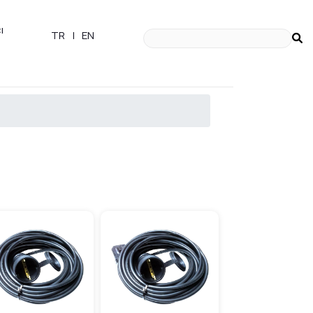
ı
TR
|
EN