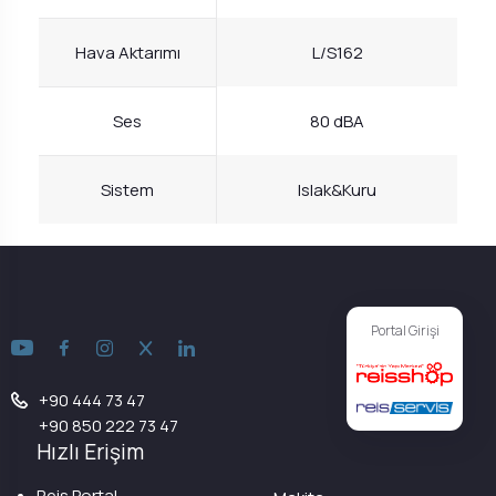
Hava Aktarımı
L/S162
Ses
80 dBA
Sistem
Islak&Kuru
Portal Girişi
+90 444 73 47
+90 850 222 73 47
Hızlı Erişim
Reis Portal