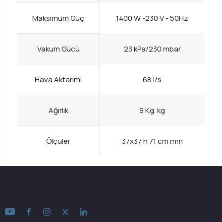
Maksimum Güç
1400 W -230 V - 50Hz
Vakum Gücü
23 kPa/230 mbar
Hava Aktarımı
68 l/s
Ağırlık
9 Kg. kg
Ölçüler
37x37 h 71 cm mm