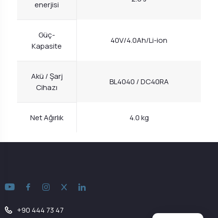
enerjisi
Güç-
40V/4.0Ah/Li-ion
Kapasite
Akü / Şarj
BL4040 / DC40RA
Cihazı
Net Ağırlık
4.0 kg
+90 444 73 47