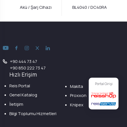
Akü / Şarj Cihazı
BL4040 / DC40RA
+90 444 73 47
+90 850 222 73 47
Hızlı Erişim
Portal Girişi
Reis Portal
Makita
Genel Katalog
Proxxon
İletişim
Knipex
Bilgi Toplumu Hizmetleri