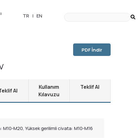
ı
TR
|
EN
PDF İndir
V
Kullanım
Teklif Al
Teklif Al
Kılavuzu
: M10-M20, Yüksek gerilimli civata: M10-M16