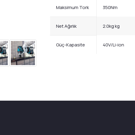
Maksimum Tork
350Nm
Net Ağırlık
2.0kg kg
Güç-Kapasite
40V/Li-ion