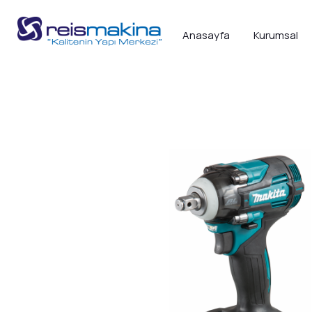
Anasayfa
Kurumsal
Anasayfa
>
Elektrikli Ve Akülü El Aletleri
>
A