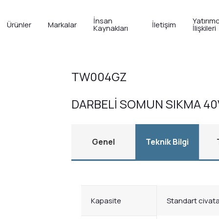
İnsan
Yatırımc
Ürünler
Markalar
İletişim
Kaynakları
İlişkileri
külü El Aletleri
>
40 Volt
TW004GZ
DARBELİ SOMUN SIKMA 40
Genel
Teknik Bilgi
Kapasite
Standart civata