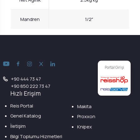
Mandren
1/2"
Portal Girişi
+90 444 73 47
+90 850 222 73 47
Hızlı Erişim
Reis Portal
Makita
Genel Katalog
Proxxon
İletişim
Knipex
Bilgi Toplumu Hizmetleri