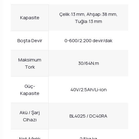
Çelik:13 mm, Ahşap:38 mm,
Kapasite
Tuğla:13 mm
Boşta Devir
0-600/2.200 devir/dak
Maksimum
30/64N.m
Tork
Güç-
40V/2.5Ah/Li-ion
Kapasite
Akü / Şarj
BL4025 / DC40RA
Cihazı
Net Ağırlık
2.5kg kg