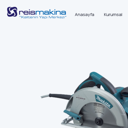
Anasayfa
Kurumsal
Anasayfa
>
Elektrikli Ve Akülü El Aletleri
>