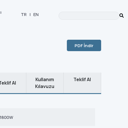
ı
TR
|
EN
aları
PDF İndir
Kullanım
Teklif Al
Teklif Al
Kılavuzu
1800W