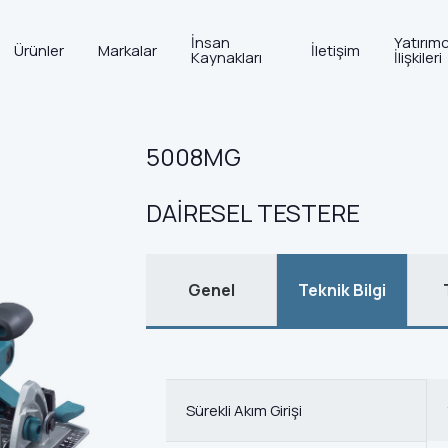
İnsan
Yatırımc
Ürünler
Markalar
İletişim
Kaynakları
İlişkileri
Ahşap Grubu
>
Testere Makinaları
>
Ahşap Testere Makin
5008MG
DAİRESEL TESTERE
Genel
Teknik Bilgi
Sürekli Akım Girişi