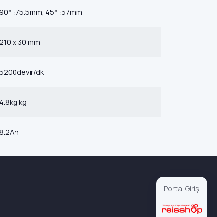
90° :75.5mm, 45° :57mm
210 x 30 mm
5200devir/dk
4.8kg kg
8.2Ah
Portal Girişi