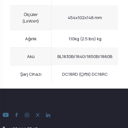
Ölçüler
454x102x148 mm
(LxWxH)
Ağırlık
1.10kg (2.5 lbs) kg
Akü
BL1830B/1840/1850B/1860B
Şarj Cihazı
DC18RD (Çiftli) DC18RC