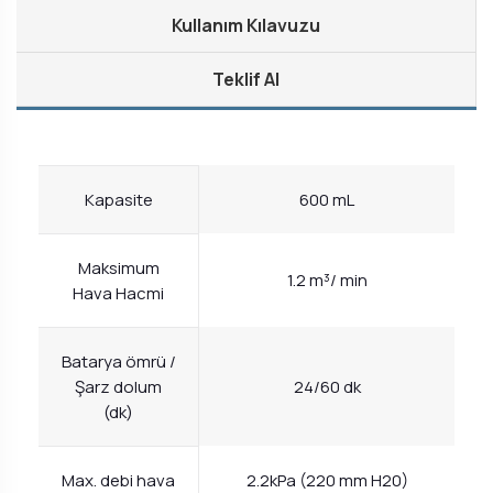
Kullanım Kılavuzu
Teklif Al
Kapasite
600 mL
Maksimum
1.2 m³/ min
Hava Hacmi
Batarya ömrü /
Şarz dolum
24/60 dk
(dk)
Max. debi hava
2.2kPa (220 mm H20)