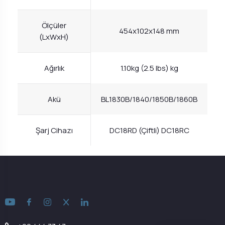
Ölçüler
454x102x148 mm
(LxWxH)
Ağırlık
1.10kg (2.5 lbs) kg
Akü
BL1830B/1840/1850B/1860B
Şarj Cihazı
DC18RD (Çiftli) DC18RC