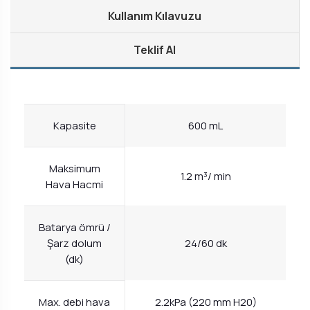
Kullanım Kılavuzu
Teklif Al
Kapasite
600 mL
Maksimum
1.2 m³/ min
Hava Hacmi
Batarya ömrü /
Şarz dolum
24/60 dk
(dk)
Max. debi hava
2.2kPa (220 mm H20)