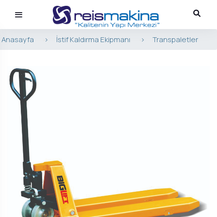
Anasayfa
>
İstif Kaldırma Ekipmanı
>
Transpaletler