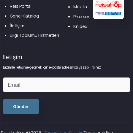
Reis Portal
Makita
Genel Katalog
Proxxon
İletişim
Knipex
Bilgi Toplumu Hizmetleri
İletişim
Bizimle iletişime geçmek için e-posta adresinizi yazabilirsiniz
Reis Makina ©
2026
.
Tüm Hakları Saklıdır
Topçu Holding