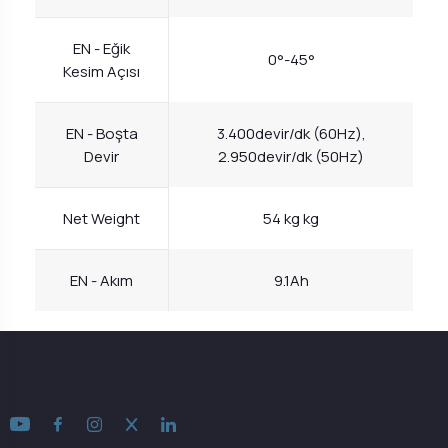
EN - Eğik
0°-45°
Kesim Açısı
EN - Boşta
3.400devir/dk (60Hz),
Devir
2.950devir/dk (50Hz)
Net Weight
54 kg kg
EN - Akım
9.1Ah