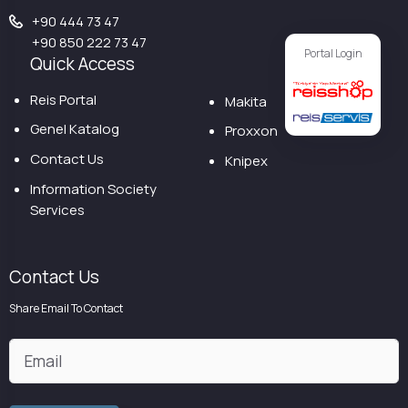
+90 444 73 47
+90 850 222 73 47
Portal Login
Quick Access
Reis Portal
Makita
Genel Katalog
Proxxon
Contact Us
Knipex
Information Society
Services
Contact Us
Share Email To Contact