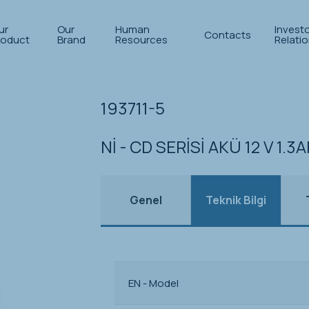
ur
Our
Human
Invest
Contacts
roduct
Brand
Resources
Relati
193711-5
Nİ - CD SERİSİ AKÜ 12 V 1.3
Genel
Teknik Bilgi
EN - Model