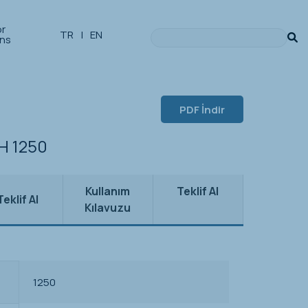
or
TR
|
EN
ons
PDF İndir
AH 1250
Kullanım
Teklif Al
Teklif Al
Kılavuzu
1250