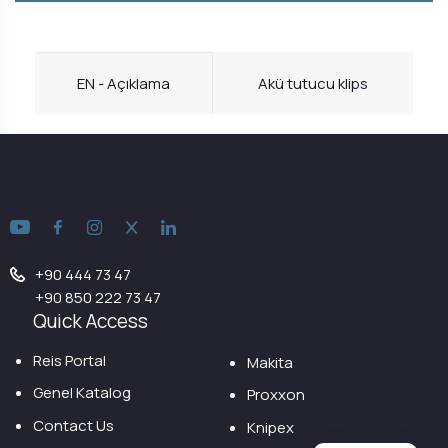
EN - Açıklama
Akü tutucu klips
+90 444 73 47
+90 850 222 73 47
Quick Access
Reis Portal
Makita
Genel Katalog
Proxxon
Contact Us
Knipex